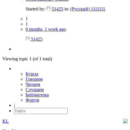
Started by:
51425
in:
(Русский) 1111111
1
1
9 months, 1 week ago
51425
Viewing topic 1 (of 1 total)
Курсы
Говорим
Читаем
Слушаем
Библиотека
Форум
|
KL