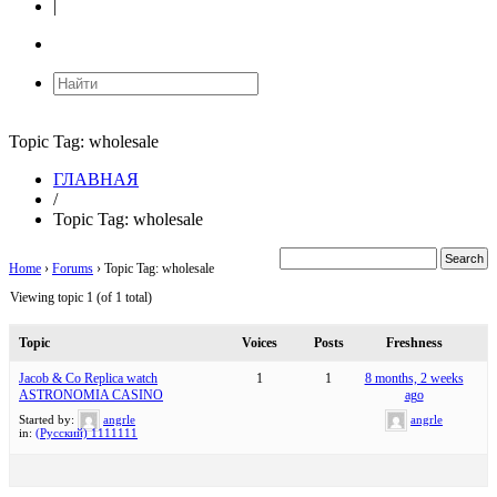
|
Topic Tag:
wholesale
ГЛАВНАЯ
/
Topic Tag:
wholesale
Home
›
Forums
›
Topic Tag: wholesale
Viewing topic 1 (of 1 total)
Topic
Voices
Posts
Freshness
Jacob & Co Replica watch
1
1
8 months, 2 weeks
ASTRONOMIA CASINO
ago
Started by:
angrle
angrle
in:
(Русский) 1111111