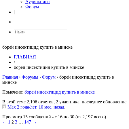
Аудиокниги
Форум
|
борей инсектицид купить в минске
ГЛАВНАЯ
/
борей инсектицид купить в минске
Главная
›
Форумы
›
Форум
›
борей инсектицид купить в
минске
Помечено:
борей инсектицид купить в минске
В этой теме 2,196 ответов, 2 участника, последнее обновление
Max
2 года/лет, 10 мес. назад
.
Просмотр 15 сообщений - с 16 по 30 (из 2,197 всего)
←
1
2
3
…
147
→