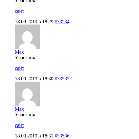
Участник
сайт
18.09.2019 в 18:29
#33534
Max
Участник
сайт
18.09.2019 в 18:30
#33535
Max
Участник
сайт
18.09.2019 в 18:31
#33536