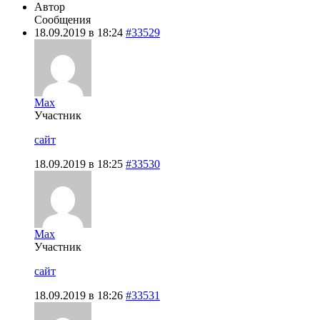
Автор
Сообщения
18.09.2019 в 18:24
#33529
Max
Участник
сайт
18.09.2019 в 18:25
#33530
Max
Участник
сайт
18.09.2019 в 18:26
#33531