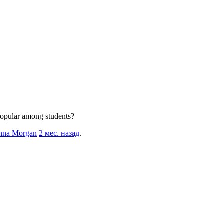
popular among students?
nna Morgan
2 мес. назад
.