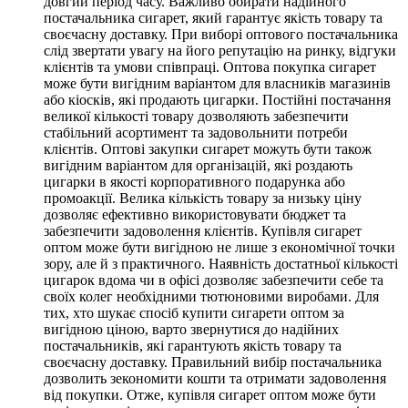
довгий період часу. Важливо обирати надійного
постачальника сигарет, який гарантує якість товару та
своєчасну доставку. При виборі оптового постачальника
слід звертати увагу на його репутацію на ринку, відгуки
клієнтів та умови співпраці. Оптова покупка сигарет
може бути вигідним варіантом для власників магазинів
або кіосків, які продають цигарки. Постійні постачання
великої кількості товару дозволяють забезпечити
стабільний асортимент та задовольнити потреби
клієнтів. Оптові закупки сигарет можуть бути також
вигідним варіантом для організацій, які роздають
цигарки в якості корпоративного подарунка або
промоакції. Велика кількість товару за низьку ціну
дозволяє ефективно використовувати бюджет та
забезпечити задоволення клієнтів. Купівля сигарет
оптом може бути вигідною не лише з економічної точки
зору, але й з практичного. Наявність достатньої кількості
цигарок вдома чи в офісі дозволяє забезпечити себе та
своїх колег необхідними тютюновими виробами. Для
тих, хто шукає спосіб купити сигарети оптом за
вигідною ціною, варто звернутися до надійних
постачальників, які гарантують якість товару та
своєчасну доставку. Правильний вибір постачальника
дозволить зекономити кошти та отримати задоволення
від покупки. Отже, купівля сигарет оптом може бути