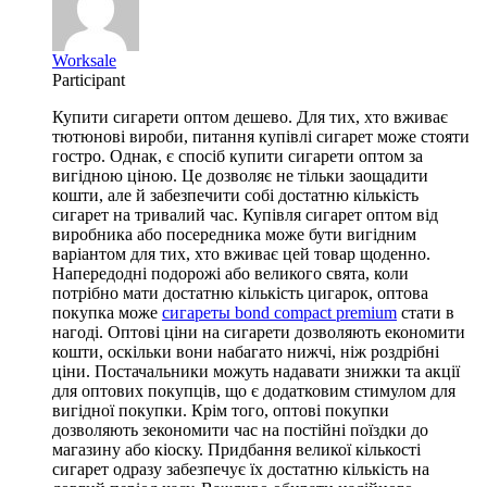
Worksale
Participant
Купити сигарети оптом дешево. Для тих, хто вживає
тютюнові вироби, питання купівлі сигарет може стояти
гостро. Однак, є спосіб купити сигарети оптом за
вигідною ціною. Це дозволяє не тільки заощадити
кошти, але й забезпечити собі достатню кількість
сигарет на тривалий час. Купівля сигарет оптом від
виробника або посередника може бути вигідним
варіантом для тих, хто вживає цей товар щоденно.
Напередодні подорожі або великого свята, коли
потрібно мати достатню кількість цигарок, оптова
покупка може
сигареты bond compact premium
стати в
нагоді. Оптові ціни на сигарети дозволяють економити
кошти, оскільки вони набагато нижчі, ніж роздрібні
ціни. Постачальники можуть надавати знижки та акції
для оптових покупців, що є додатковим стимулом для
вигідної покупки. Крім того, оптові покупки
дозволяють зекономити час на постійні поїздки до
магазину або кіоску. Придбання великої кількості
сигарет одразу забезпечує їх достатню кількість на