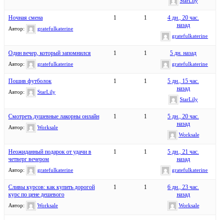
StarLily
Ночная смена
1
1
4 дн., 20 час.
назад
Автор:
gratefulkaterine
gratefulkaterine
Один вечер, который запомнился
1
1
5 дн. назад
Автор:
gratefulkaterine
gratefulkaterine
Пошив футболок
1
1
5 дн., 15 час.
назад
Автор:
StarLily
StarLily
Смотреть душевные лакорны онлайн
1
1
5 дн., 20 час.
назад
Автор:
Worksale
Worksale
Неожиданный подарок от удачи в
1
1
5 дн., 21 час.
четверг вечером
назад
Автор:
gratefulkaterine
gratefulkaterine
Сливы курсов: как купить дорогой
1
1
6 дн., 23 час.
курс по цене дешевого
назад
Автор:
Worksale
Worksale