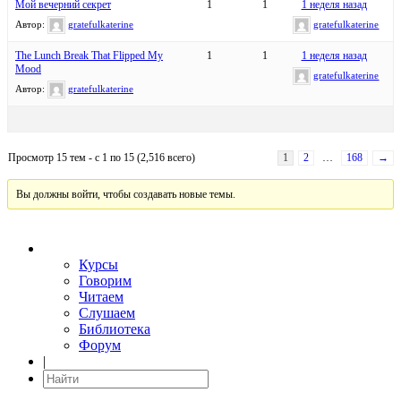
Мой вечерний секрет
1
1
1 неделя назад
Автор:
gratefulkaterine
gratefulkaterine
The Lunch Break That Flipped My
1
1
1 неделя назад
Mood
gratefulkaterine
Автор:
gratefulkaterine
Просмотр 15 тем - с 1 по 15 (2,516 всего)
1
2
…
168
→
Вы должны войти, чтобы создавать новые темы.
Курсы
Говорим
Читаем
Слушаем
Библиотека
Форум
|