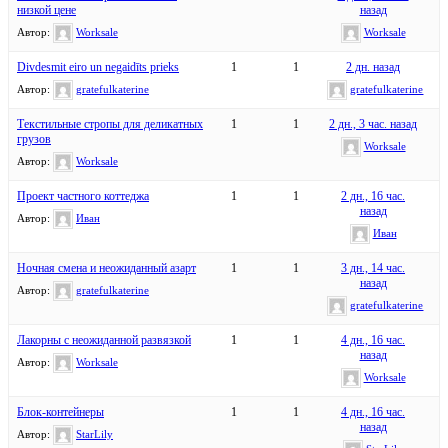
низкой цене
назад
Автор:
Worksale
Worksale
Divdesmit eiro un negaidīts prieks
1
1
2 дн. назад
Автор:
gratefulkaterine
gratefulkaterine
Текстильные стропы для деликатных
1
1
2 дн., 3 час. назад
грузов
Worksale
Автор:
Worksale
Проект частного коттеджа
1
1
2 дн., 16 час.
назад
Автор:
Иван
Иван
Ночная смена и неожиданный азарт
1
1
3 дн., 14 час.
назад
Автор:
gratefulkaterine
gratefulkaterine
Лакорны с неожиданной развязкой
1
1
4 дн., 16 час.
назад
Автор:
Worksale
Worksale
Блок-контейнеры
1
1
4 дн., 16 час.
назад
Автор:
StarLily