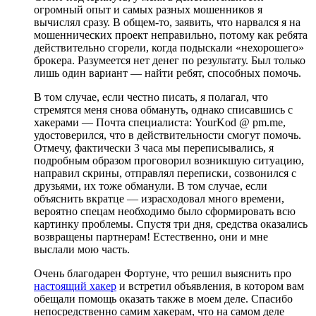
огромный опыт и самых разных мошенников я
вычислял сразу. В общем-то, заявить, что нарвался я на
мошеннических проект неправильно, потому как ребята
действительно сгорели, когда подыскали «нехорошего»
брокера. Разумеется нет денег по результату. Был только
лишь один вариант — найти ребят, способных помочь.
В том случае, если честно писать, я полагал, что
стремятся меня снова обмануть, однако списавшись с
хакерами — Почта специалиста: YourKod @ pm.me,
удостоверился, что в действительности смогут помочь.
Отмечу, фактически 3 часа мы переписывались, я
подробным образом проговорил возникшую ситуацию,
направил скрины, отправлял переписки, созвонился с
друзьями, их тоже обманули. В том случае, если
объяснить вкратце — израсходовал много времени,
вероятно спецам необходимо было сформировать всю
картинку проблемы. Спустя три дня, средства оказались
возвращены партнерам! Естественно, они и мне
выслали мою часть.
Очень благодарен Фортуне, что решил выяснить про
настоящий хакер
и встретил объявления, в котором вам
обещали помощь оказать также в моем деле. Спасибо
непосредственно самим хакерам, что на самом деле